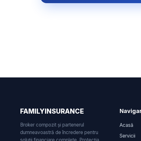
FAMILYINSURANCE
Naviga
Broker compozit și partenerul
Acasă
dumneavoastră de încredere pentru
Servicii
soluții financiare complete. Protecția