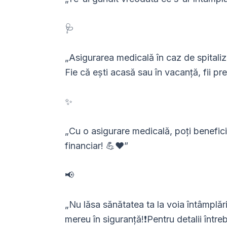
🩺
„Asigurarea medicală în caz de spitaliz
Fie că ești acasă sau în vacanță, fii pr
✨
„Cu o asigurare medicală, poți beneficia
financiar! 💪❤️”
📢
„Nu lăsa sănătatea ta la voia întâmplării
mereu în siguranță!❗Pentru detalii într