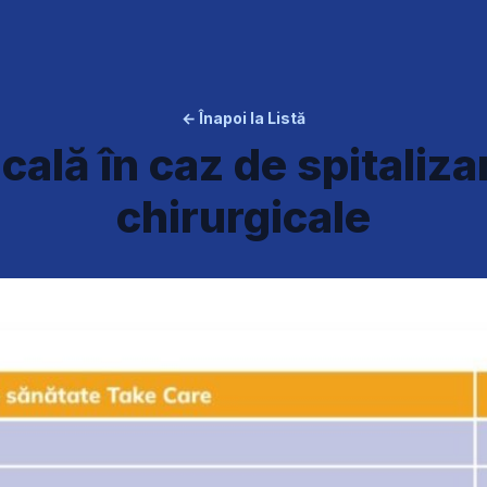
← Înapoi la Listă
ală în caz de spitalizare
chirurgicale