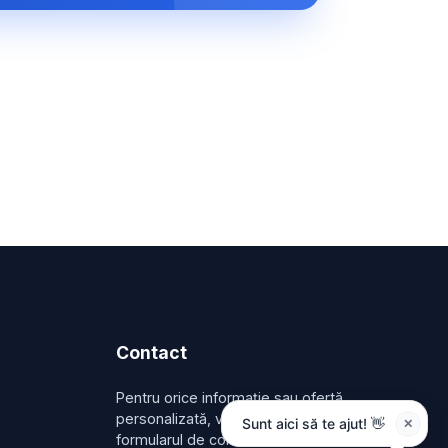
Contact
Pentru orice informație sau ofertă
personalizată, vă rugăm să folosiți
formularul de contact.