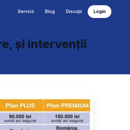
Servicii
Blog
Discuții
Login
, și intervenții