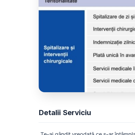
Detalii Serviciu
„Te-ai gândit vreodată ce s-ar întâmpla